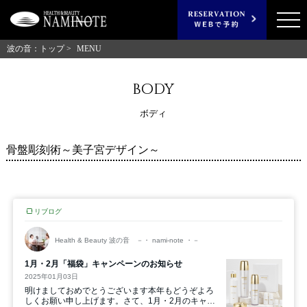
波の音：トップ >
MENU
body
ボディ
骨盤彫刻術～美子宮デザイン～