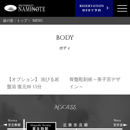
波の音：トップ >
MENU
body
ボディ
【オプション】 浴びる岩
骨盤彫刻術～美子宮デザ
盤浴 復元IR 15分
イン～
ACCESS