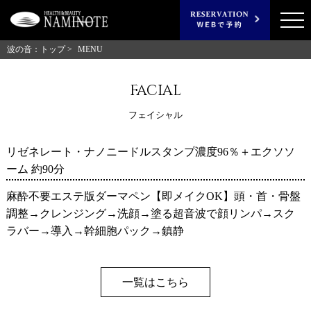
波の音：トップ >
MENU
facial
フェイシャル
リゼネレート・ナノニードルスタンプ濃度96％＋エクソソ
ーム 約90分
麻酔不要エステ版ダーマペン【即メイクOK】頭・首・骨盤
調整→クレンジング→洗顔→塗る超音波で顔リンパ→スク
ラバー→導入→幹細胞パック→鎮静
一覧はこちら